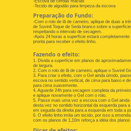
-Escova de cerdas macias
-Tecido de algodão para limpeza da escova
Preparação do Fundo:
-Com o rolo de lã de carneiro, aplique de duas a t
de Suvinil Toque de Seda branco sobre a superfície
respeitando o intervalo de secagem.
-Após 24 horas a superfície estará completamente
pronta para receber o efeito linho.
Fazendo o efeito:
1. Divida a superfície em planos de aproximadame
de largura.
2. Com o rolo de lã de carneiro, aplique o Suvinil Ge
3. Para criar o efeito, com o Gel ainda úmido, pass
escova no sentido vertical, de cima para baixo e de
para cima suavemente.
4. Aguarde 24h para secagem completa da primei
e aplique novamente o Gel com o rolo.
5. Passe mais uma vez a escova com o Gel ainda
desta vez no sentido horizontal da esquerda para a 
em seguida da direita para a esquerda em toda a p
6. O efeito linho imita um tecido, por isso a emenda
com os planos de 1,10m reforça a idéia dos planos 
Dicas de efeitos: