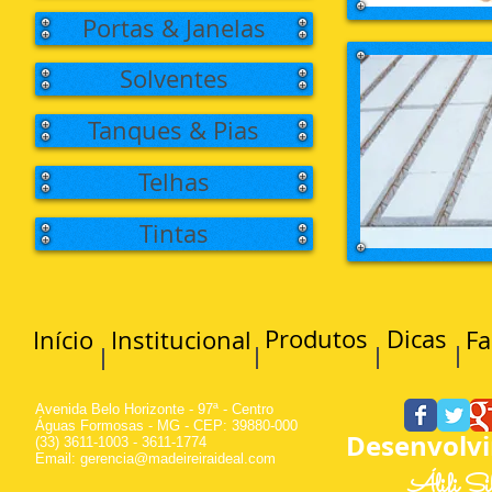
Portas & Janelas
Solventes
Tanques & Pias
Telhas
Tintas
Produtos
Dicas
Início
Institucional
Fa
Avenida Belo Horizonte - 97ª - Centro
Águas Formosas - MG - CEP: 39880-000
Desenvolv
(33) 3611-1003 - 3611-1774
Email:
gerencia@madeireiraideal.com
Álifi Si