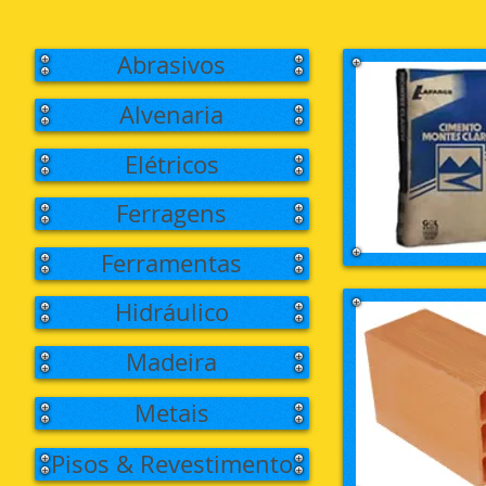
Abrasivos
Alvenaria
Elétricos
Ferragens
Ferramentas
Hidráulico
Madeira
Metais
Pisos & Revestimento